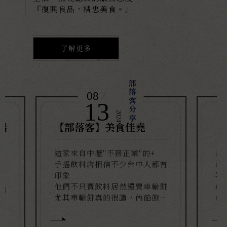
『復興良品，精忠美食。』
了解更多
部落客分享
08
/
13
2024
透
【部落客】美食佳堯
【
這家來自中壢"不務正業"的+
馬
手搖飲料店相信不少台中人都有
車
祖
印象
喜
他們不只賣飲料居然還賣車輪餅
#a
門
尤其車輪餅真的很讚，內餡飽滿
#
到快爆開
#shengyaohsu_推薦
家