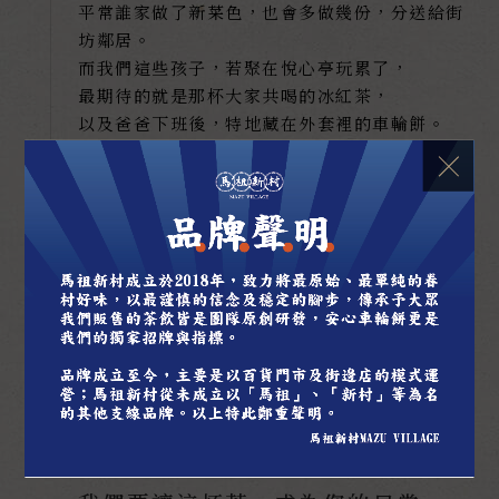
平常誰家做了新菜色，也會多做幾份，分送給街
坊鄰居。
而我們這些孩子，若聚在悅心亭玩累了，
最期待的就是那杯大家共喝的冰紅茶，
以及爸爸下班後，特地藏在外套裡的車輪餅。
了解更多
成為村長