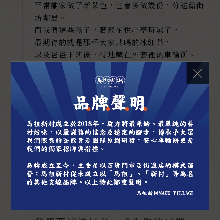
平常誰家做了新菜色，也會多做幾份，分送給街
坊鄰居。
而我們這些孩子，若聚在悅心亭玩累了，
最期待的就是那杯大家共喝的冰紅茶，
以及爸爸下班後，特地藏在外套裡的車輪餅。
了解更多
成為村長