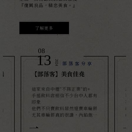
『復興良品，精忠美食。』
了解更多
08
/
13
2024
部落客分享
透
【部落客】美食佳堯
【
這家來自中壢"不務正業"的+
馬
手搖飲料店相信不少台中人都有
車
祖
印象
喜
他們不只賣飲料居然還賣車輪餅
#a
門
尤其車輪餅真的很讚，內餡飽滿
#
到快爆開
#shengyaohsu_推薦
家